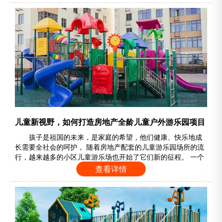
教玩具国际城。 三、 参会人员：有 国家相关部委领导，教育
部教育技术与资源发展中心（中央电化教育馆）、 中国玩具和
婴童用品协会 、 各 省、市、县 ( 市……
儿童新视野，如何打造房地产全龄儿童户外游乐园项目
孩子是祖国的未来，是家庭的希望，他们健康、快乐地成
长需要全社会的呵护， 随着房地产配套的儿童游乐园场所的流
行，越来越多的小区儿童游乐场也开始了它们新的征程。 一个
家庭的核心是儿童，儿童身心健康成长是每个家庭最重要的关
查看详情
注，乐鱼leyu游乐将在儿童游乐区设计上，从儿童的视角出
发，通过友好、人性化的创新设计理论，旨在打 造真正满足儿
童天性、全龄段、与众不同的儿童游乐区，下面我们就从 游乐
设备 的选择和 游乐场布局 两方面进……