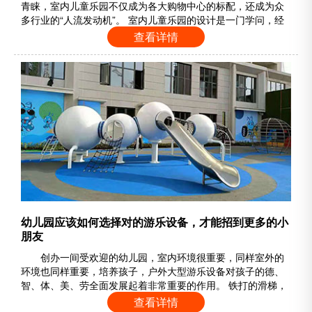
青睐，室内儿童乐园不仅成为各大购物中心的标配，还成为众
多行业的“人流发动机”。 室内儿童乐园的设计是一门学问，经
营者可以将发散性的思维和各种创意融入到乐园的设计中，在
查看详情
增加乐园吸引点的同时，也能有效地避开同质化的竞争。但在
设计的过程中，建议大家要遵循以下几个原则。 01、主题设计
在当今市场日益竞争升级当中，主题化的室内儿童乐园需求被
不断地提出，需要把主题思……
幼儿园应该如何选择对的游乐设备，才能招到更多的小
朋友
创办一间受欢迎的幼儿园，室内环境很重要，同样室外的
环境也同样重要，培养孩子，户外大型游乐设备对孩子的德、
智、体、美、劳全面发展起着非常重要的作用。 铁打的滑梯，
流水的童年。滑梯可以说承载了一代又一代人的童年记忆，儿
查看详情