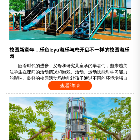
校园新童年，乐鱼leyu游乐与您开启不一样的校园游乐
园
随着时代的进步，父母和研究儿童学的学者们，越来越关
注学生在课间的活动情况和游戏、活动、运动技能对学习能力
的影响。良好的校园活动场地能让孩子通过不同的环境增强自
身的体验感，增益学习，同时锻炼体魄。 儿童游戏是一种最令
查看详情
人惊叹不已的社会教育，游戏行为既是孩子的天性，同时也是
孩子的本能行为。孩子的世界总是奇妙而天马行空的，如何设
计幼儿园游乐区能满足孩子的成长需求呢？下面就跟随乐鱼
leyu游乐一起浅析《如何打造一个全新……