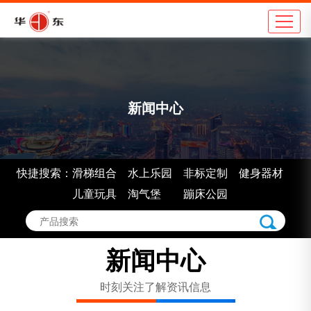
公司简介
地
企业理念
学
新闻中心
组织架构
市
车间展示
景
企业认证
室
快捷搜索：
滑梯组合
水上乐园
非标定制
健身器材
企业荣誉
非
儿童玩具
淘气堡
蹦床公园
新闻中心
时刻关注了解资讯信息