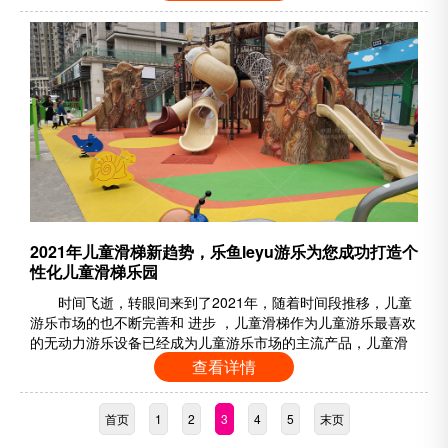
童对于滑梯的兴趣并没有随着时代的变迁而减弱。组合滑梯功
能是根据小朋友喜欢钻、爬、滑……
2021年儿童滑梯新趋势，乐鱼leyu游乐为您成功打造个
性化儿童滑梯乐园
时间飞逝，转眼间来到了2021年，随着时间段推移，儿童
游乐市场的也不断完善和 进步 ，儿童滑梯作为儿童游乐最喜欢
的无动力游乐设备已经成为儿童游乐市场的主流产品，儿童滑
梯也从以往的注重功能，注重安全隐患，追求款式样式主题
查看详情
化， 逐渐的变成了 到今天的量身定做特色的儿童滑梯，儿童滑
梯也在市场有了突飞猛进的进步与……
首页
1
2
3
4
5
末页