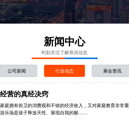
新闻中心
时刻关注了解资讯信息
公司新闻
行业动态
展会资讯
经营的真经决窍
家庭拥有前卫的消费观和不错的经济收入，又对家庭教育非常重
游乐场是孩子释放天性、展现自我的极……