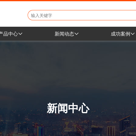
产品中心
新闻动态
成功案例
地产小区产品
公司新闻
学校幼教案
学校幼教产品
行业动态
地产小区案
市政文旅产品
展会资讯
市政公园案
景区公园产品
商场乐园案
室内商城产品
新闻中心
非标定制产品