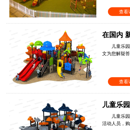
查看
在国内 
儿童乐园
文为您解疑答
查看
儿童乐园
儿童乐园
活动人员，购