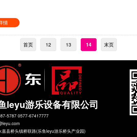
详情
首页
12
13
14
末页
鱼leyu游乐设备有限公司
-5787 0577-67417777
eyu.com
嘉县桥头镇桥联路(乐鱼leyu游乐桥头产业园)