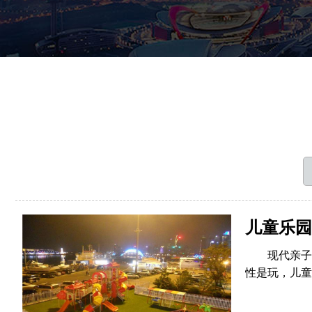
儿童乐园
现代亲子
性是玩，儿童