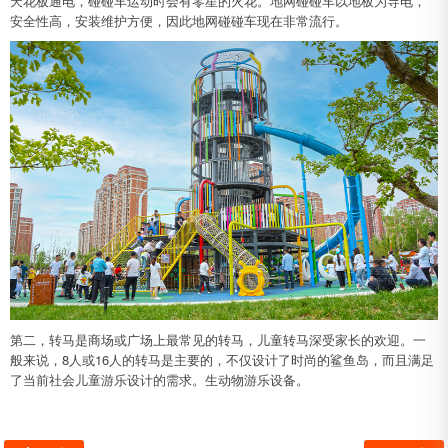
天花板通电，碰碰车运动时会有零星的火花。地网碰碰车以地板为导电，
安全性高，安装维护方便，因此地网碰碰车现在非常流行。
第二，转马是商场或广场上最常见的转马，儿童转马深受家长的欢迎。一
般来说，8人或16人的转马是主要的，不仅设计了时尚的鲨鱼岛，而且满足
了当前社会儿童游乐设计的需求。生动物游乐设备。