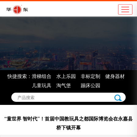
公司简介
地
企业理念
学
组织架构
市
车间展示
景
企业认证
室
快捷搜索：
滑梯组合
水上乐园
非标定制
健身器材
企业荣誉
非
儿童玩具
淘气堡
蹦床公园
“童世界 智时代”！首届中国教玩具之都国际博览会在永嘉县
桥下镇开幕