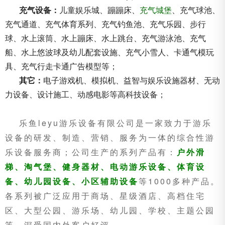
充气设备：
儿童娱乐城、蹦蹦床、
充气城堡
、充气球池、
充气通道、充气体育系列、充气钓鱼池、充气乐园、步行
球、水上滚筒、水上蹦床、水上跳台、充气游泳池、充气
船、水上悠波球及幼儿配套设施、充气小雪人、卡通气模玩
具、充气行走卡通广告模型等；
其它：
电子游戏机、模拟机、益智与娱乐设施器材、无动
力设备、设计施工、动感电影等高科技设备；
乐鱼leyu游乐设备有限公司是一家致力于游乐
设备的研发、制造、营销、服务为一体的综合性游
乐设备服务商；公司生产的系列产品有：
户外滑
梯
、
淘气堡
、
健身器材
、
电动游乐设备
、
体育设
备
、
幼儿园设备
、
小区辅助设备
等1000多种产品。
各系列被广泛应用于商场、星级酒店、高档住宅
区、大型公园、游乐场、幼儿园、学校、主题公园
等，深受国内外客户好评。